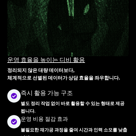
운영 효율을 높이는 디비 활용
정리되지 않은 대량 데이터보다,
체계적으로 선별된 데이터가 상담 효율을 좌우합니다.
즉시 활용 가능 구조
별도 정리 작업 없이 바로 활용할 수 있는 형태로 제공
됩니다.
운영 비용 절감 효과
불필요한 재가공 과정을 줄여 시간과 인력 소모를 낮춥