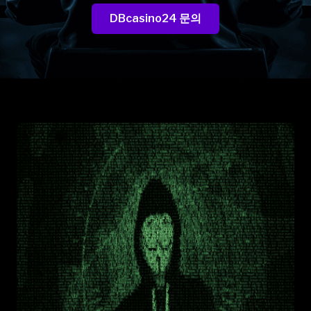
DBcasino24 문의