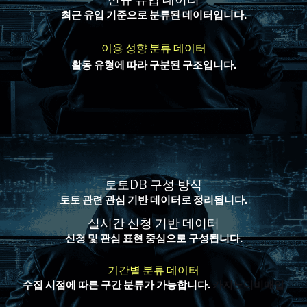
최근 유입 기준으로 분류된 데이터입니다.
이용 성향 분류 데이터
활동 유형에 따라 구분된 구조입니다.
토토DB 구성 방식
토토 관련 관심 기반 데이터로 정리됩니다.
실시간 신청 기반 데이터
신청 및 관심 표현 중심으로 구성됩니다.
기간별 분류 데이터
수집 시점에 따른 구간 분류가 가능합니다.
카지노디비매입