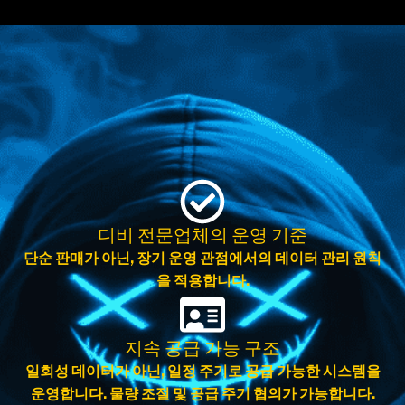
디비 전문업체의 운영 기준
단순 판매가 아닌, 장기 운영 관점에서의 데이터 관리 원칙
을 적용합니다.
지속 공급 가능 구조
일회성 데이터가 아닌, 일정 주기로 공급 가능한 시스템을
운영합니다. 물량 조절 및 공급 주기 협의가 가능합니다.