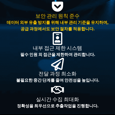
보안 관리 원칙 준수
데이터 외부 유출 방지를 위해 내부 관리 기준을 유지하며,
공급 과정에서도 보안 절차를 적용합니다.
내부 접근 제한 시스템
필수 인원 외 접근을 제한하여 관리합니다.
전달 과정 최소화
불필요한 중간 단계를 줄여 안전성을 높입니다.
실시간 수집 최대화
정확성을 최우선으로 추출작업을 진행합니다.